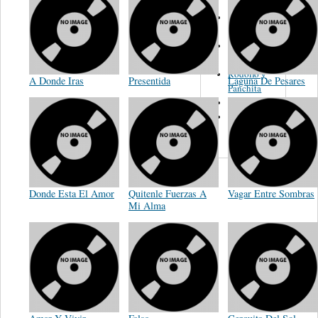
S. Miguelito
Alejandro
Guadalajara
Trio
Rodolfo y
A Donde Iras
Presentida
Laguna De Pesares
Panchita
Alejandro
Alfredo
Obledo
Donde Esta El Amor
Quitenle Fuerzas A
Vagar Entre Sombras
Mi Alma