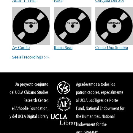
Amar Y Vivir
Falsa
Cerquita Del Sol
Ay Cariño
Rama Seca
Como Una Sombra
See all recordings >>
Un proyecto conjunto
Agradecemos a todos los
del UCLA Chicano Studies
patronicadores, especialmente
Research Center,
al UCLA Los Tigres de Norte
el Arhoolie Foundation,
Fund, National Endowment for
y del UCLA Digital Library
the Humanities, National
Endowment for the
Arts, GRAMMY