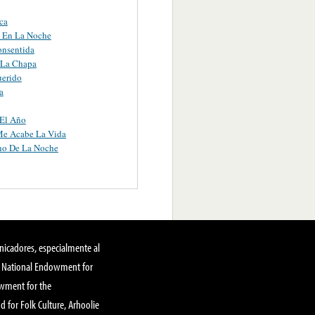
ca
s En La Noche
onsentida
 La Chapa
uerido
a
 El Año
Me Acabe La Vida
no De La Noche
nicadores, especialmente al
, National Endowment for
owment for the
 for Folk Culture, Arhoolie