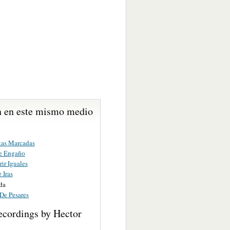
 en este mismo medio
tas Marcadas
e Engaño
ir Iguales
 Iras
da
De Pesares
ecordings by Hector