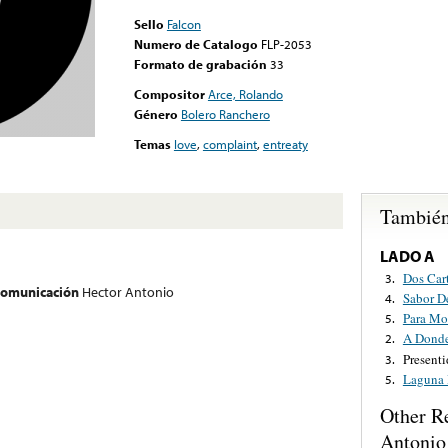
Sello
Falcon
Numero de Catalogo
FLP-2053
Formato de grabación
33
Compositor
Arce, Rolando
Género
Bolero Ranchero
Temas
love
,
complaint
,
entreaty
También
LADO A
Dos Car
3.
 comunicación
Hector Antonio
Sabor D
4.
Para Mor
5.
A Donde
2.
Presenti
3.
Laguna 
5.
Other R
Antonio