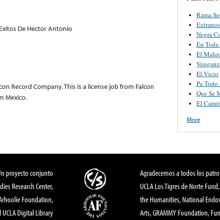
Rama Se
Extrano
 Exitos De Hector Antonio
Negra C
En Toda
El Malq
Venganz
El Vicio
Pa Todo
lcon Record Company. This is a license job from Falcon
Que Se 
m Mexico.
El Cami
More
Un proyecto conjunto
Agradecemos a todos los patro
dies Research Center,
UCLA Los Tigres de Norte Fund
 Arhoolie Foundation,
the Humanities, National End
l UCLA Digital Library
Arts, GRAMMY Foundation, Fund