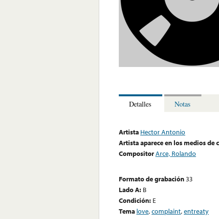
Detalles
Notas
Artista
Hector Antonio
Artista aparece en los medios de
Compositor
Arce, Rolando
Formato de grabación
33
Lado A:
B
Condición:
E
Tema
love
,
complaint
,
entreaty