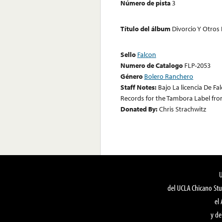
Número de pista
3
Título del álbum
Divorcio Y Otros
Sello
Falcon
Numero de Catalogo
FLP-2053
Género
Bolero Ranchero
Staff Notes:
Bajo La licencia De Fa
Records for the Tambora Label fro
Donated By:
Chris Strachwitz
del UCLA Chicano Stu
el
y de