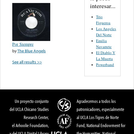
interesar...
Trio
Figueroa
Los Angeles
Del Norte
Emilia
Por Siempre
Navarrete
by
The Blue Angels
El Diablo Y
La Muerta
See all results >>
Powerband
Un proyecto conjunto
Agradecemos a todos los
del UCLA Chicano Studies
patronicadores, especialmente
Research Center,
al UCLA Los Tigres de Norte
el Arhoolie Foundation,
Fund, National Endowment for
y del UCLA Digital Library
the Humanities, National