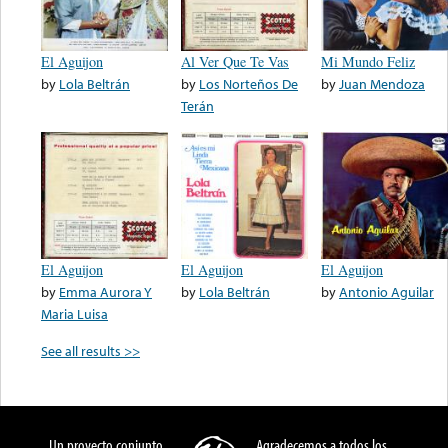
El Aguijon
Al Ver Que Te Vas
Mi Mundo Feliz
by
Lola Beltrán
by
Los Norteños De
by
Juan Mendoza
Terán
El Aguijon
El Aguijon
El Aguijon
by
Emma Aurora Y
by
Lola Beltrán
by
Antonio Aguilar
Maria Luisa
See all results >>
Un proyecto conjunto
Agradecemos a todos los