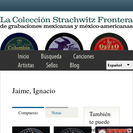
Skip to main content
Inicio
Búsqueda
Canciones
Artistas
Sellos
Blog
Español
Jaime, Ignacio
También
Compuesto
Notas
te puede
interesar...