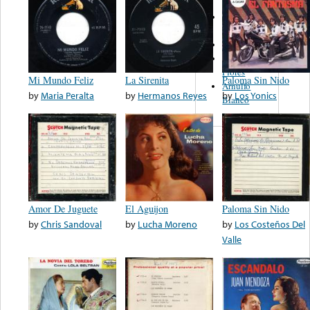
Roberto
Pulido
Celia Cruz
Cuarteto
Flores
Mi Mundo Feliz
La Sirenita
Paloma Sin Nido
Arnulfo
by
Maria Peralta
by
Hermanos Reyes
by
Los Yonics
Blanco
Amor De Juguete
El Aguijon
Paloma Sin Nido
by
Chris Sandoval
by
Lucha Moreno
by
Los Costeños Del
Valle