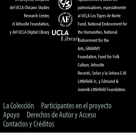
del UCLA Chicano Studies
patronicadores, especialmente
Research Center,
al UCLA Los Tigres de Norte
el Arhoolie Foundation,
Fund, National Endowment for
y del UCLA Digital Library
the Humanities, National
Endowment for the
Arts, GRAMMY
Foundation, Fund for Folk
Culture, Arhoolie
Records, Señor y la Señora E.W.
Littlefield Jr., y Edmund &
Jeannik Littlefield Foundation.
La Colección
Participantes en el proyecto
Apoyo
Derechos de Autor y Acceso
Contactos y Créditos