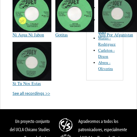
Martinez,
Felipe
Performance
Music Co.
BMI
Ni Agua Ni Jabon
Gotitas
Alla Por Afganistan
Matus -
Rodriguez
Carleton -
Dixon
Abreu -
Oliverira
Si Tu Nos Estas
See all recordings >>
Un proyecto conjunto
Agradecemos a todos los
del UCLA Chicano Studies
patronicadores, especialmente