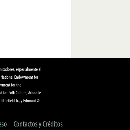
nicadores, especialmente al
, National Endowment for
owment for the
 for Folk Culture, Arhoolie
Littlefield Jr., y Edmund &
eso
Contactos y Créditos