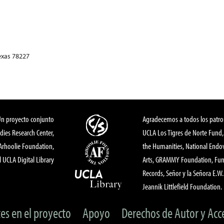
exas 78227
Un proyecto conjunto
Agradecemos a todos los patro
dies Research Center,
UCLA Los Tigres de Norte Fund
 Arhoolie Foundation,
the Humanities, National End
l UCLA Digital Library
Arts, GRAMMY Foundation, Fund
Records, Señor y la Señora E.W. 
Jeannik Littlefield Foundation.
tes en el proyecto
Apoyo
Derechos de Autor y Acc