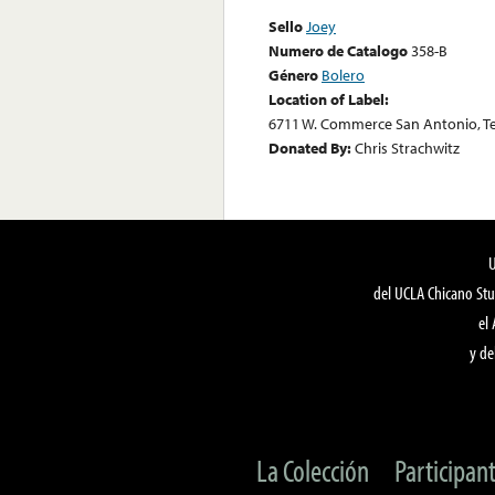
Sello
Joey
Numero de Catalogo
358-B
Género
Bolero
Location of Label:
6711 W. Commerce San Antonio, T
Donated By:
Chris Strachwitz
del UCLA Chicano Stu
el
y de
La Colección
Participan