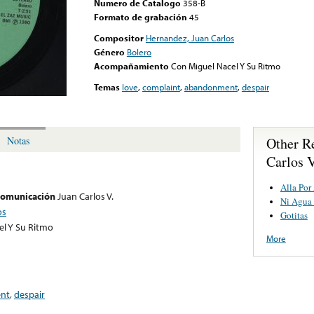
Numero de Catalogo
358-B
Formato de grabación
45
Compositor
Hernandez, Juan Carlos
Género
Bolero
Acompañamiento
Con Miguel Nacel Y Su Ritmo
Temas
love
,
complaint
,
abandonment
,
despair
Other R
Notas
Carlos V
Alla Por
 comunicación
Juan Carlos V.
Ni Agua 
os
Gotitas
el Y Su Ritmo
More
nt
,
despair