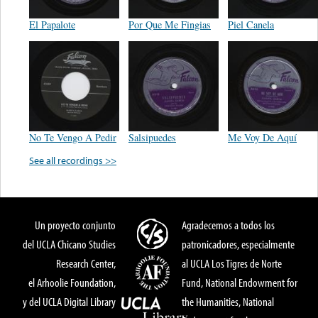
El Papalote
Por Que Me Fingias
Piel Canela
No Te Vengo A Pedir
Salsipuedes
Me Voy De Aquí
See all recordings >>
Un proyecto conjunto
Agradecemos a todos los
del UCLA Chicano Studies
patronicadores, especialmente
Research Center,
al UCLA Los Tigres de Norte
el Arhoolie Foundation,
Fund, National Endowment for
y del UCLA Digital Library
the Humanities, National