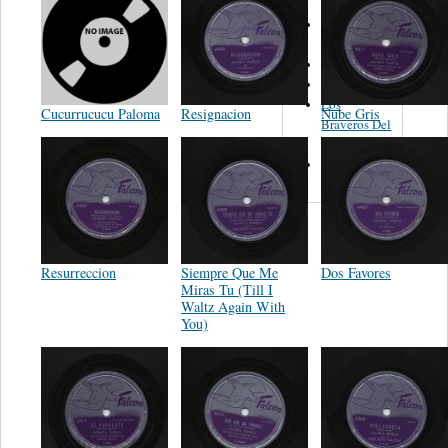
Luis
González
Las Vecinas
Tiny Morrie
Los
Cucurrucucu Paloma
Resignacion
Nube Gris
Braveros Del
Norte
Trio México
Resurreccion
Siempre Que Me
Dos Favores
Miras Tu (Till I
Waltz Again With
You)