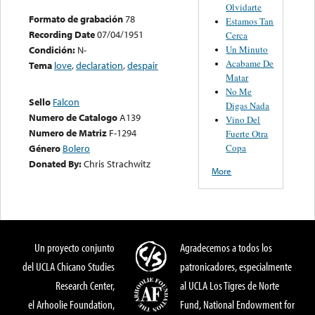
Olvidarte
Formato de grabación
78
Estamos Tan
Recording Date
07/04/1951
Cerca
Un Minuto
Condición:
N-
Acabame De
Tema
love
,
declaration
,
despair
Matar
No Me
Sello
Falcon
Digas Nada
Numero de Catalogo
A139
Vino Del
Numero de Matriz
F-1294
Fuerte Otra
Copa
Género
Bolero
Donated By:
Chris Strachwitz
More
Un proyecto conjunto
Agradecemos a todos los
del UCLA Chicano Studies
patronicadores, especialmente
Research Center,
al UCLA Los Tigres de Norte
el Arhoolie Foundation,
Fund, National Endowment for