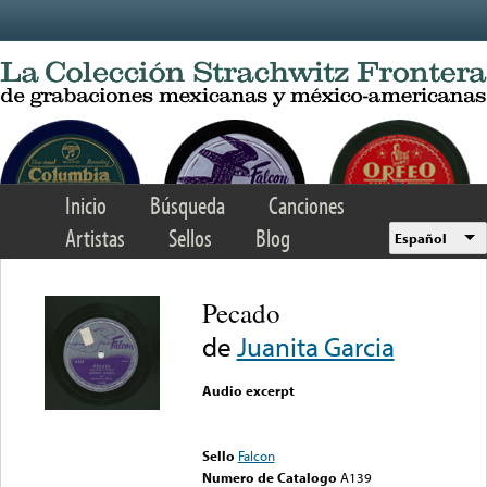
Skip to main content
Inicio
Búsqueda
Canciones
Artistas
Sellos
Blog
Español
Pecado
de
Juanita Garcia
Audio excerpt
Error loading media: File
could not be played
Sello
Falcon
Numero de Catalogo
A139