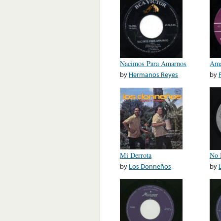
Nacimos Para Amarnos
Ama
by
Hermanos Reyes
by
Mi Derrota
No 
by
Los Donneños
by