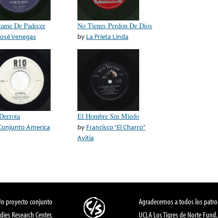
tame De Padecer
No Tienes Perdon De Dios
José Venegas
by
La Prieta Linda
Derrota
El Hombre Sin Miedo
Conjunto America
by
Francisco “El Charro”
Avitia
Un proyecto conjunto
Agradecemos a todos los patro
dies Research Center,
UCLA Los Tigres de Norte Fund