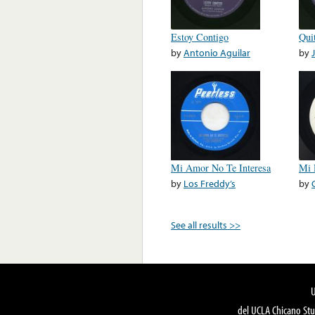
Estoy Contigo
Qui
by
Antonio Aguilar
by
Mi Amor No Te Interesa
Mi 
by
Los Freddy’s
by
See all results >>
del UCLA Chicano Stu