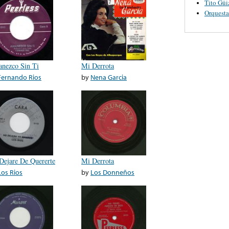
Tito Güi
Orquest
nezco Sin Ti
Mi Derrota
Fernando Rios
by
Nena Garcia
Dejare De Quererte
Mi Derrota
Los Rios
by
Los Donneños