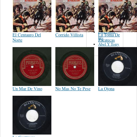
Rudy
Hermanos
Saenz
Karaya
Esperanza
El Centauro Del
Corrido Villista
La Toma De
Iris
Norte
Zacatecas
Abel Y Tony
Un Mar De Vino
No Mas No Te Pese
La Ojona