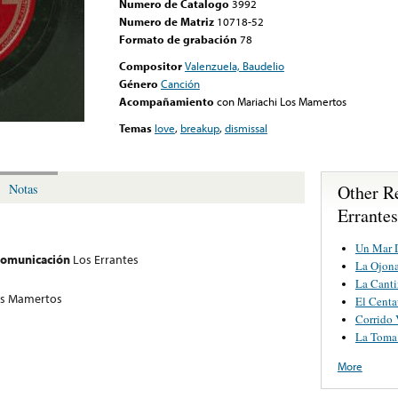
Numero de Catalogo
3992
Numero de Matriz
10718-52
Formato de grabación
78
Compositor
Valenzuela, Baudelio
Género
Canción
Acompañamiento
con Mariachi Los Mamertos
Temas
love
,
breakup
,
dismissal
Other R
Notas
Errantes
Un Mar 
 comunicación
Los Errantes
La Ojon
La Canti
os Mamertos
El Centa
Corrido V
La Toma
More