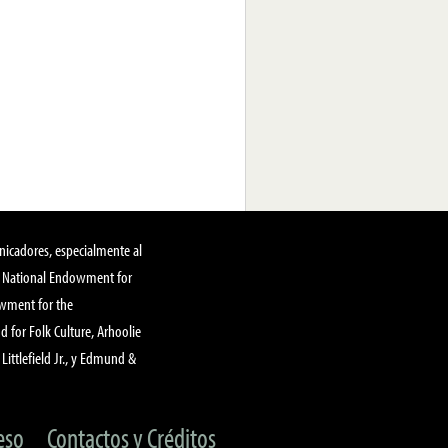
nicadores, especialmente al
, National Endowment for
owment for the
 for Folk Culture, Arhoolie
Littlefield Jr., y Edmund &
eso
Contactos y Créditos