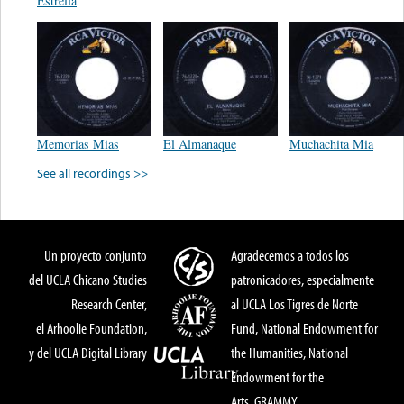
Estrella
Memorias Mias
El Almanaque
Muchachita Mia
See all recordings >>
Un proyecto conjunto
Agradecemos a todos los
del UCLA Chicano Studies
patronicadores, especialmente
Research Center,
al UCLA Los Tigres de Norte
el Arhoolie Foundation,
Fund, National Endowment for
y del UCLA Digital Library
the Humanities, National
Endowment for the
Arts, GRAMMY