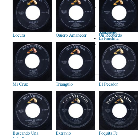
Los
Guaracheros
De Oriente
Enrique
Samaniego
Locura
Quiero Amanecer
Un Recuerdo
La Panchita
Emilio
Galvez
Las
Rancheritas
Mi Cruz
Triangulo
El Pecador
Buscando Una
Extravio
Poquita Fe