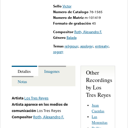
Sello
Victor
Numero de Catalogo
76-1565
Numero de Matriz
m-101419
Formato de grabación
45
Compositor
Roth, Alexandro F.
Género
Balada
Temas
religious;
,
apology;
,
entreaty;
,
regret;
Other
Detalles
Imagenes
Recordings
Notas
by Los
Tres Reyes
Artista
Los Tres Reyes
Artista aparece en los medios de
Juan
comunicación
Los Tres Reyes
Cuerdas
Las
Compositor
Roth, Alexandro F.
Morenitas
Dollie