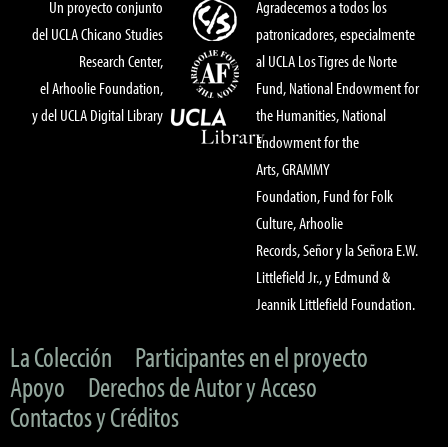
Un proyecto conjunto
Agradecemos a todos los
del UCLA Chicano Studies
patronicadores, especialmente
Research Center,
al UCLA Los Tigres de Norte
el Arhoolie Foundation,
Fund, National Endowment for
y del UCLA Digital Library
the Humanities, National
Endowment for the
Arts, GRAMMY
Foundation, Fund for Folk
Culture, Arhoolie
Records, Señor y la Señora E.W.
Littlefield Jr., y Edmund &
Jeannik Littlefield Foundation.
La Colección
Participantes en el proyecto
Apoyo
Derechos de Autor y Acceso
Contactos y Créditos