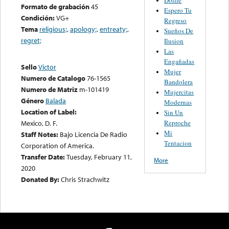
Formato de grabación
45
Espero Tu
Condición:
VG+
Regreso
Tema
religious;
,
apology;
,
entreaty;
,
Sueños De
regret;
Ilusion
Las
Engañadas
Sello
Victor
Mujer
Numero de Catalogo
76-1565
Bandolera
Numero de Matriz
m-101419
Mujercitas
Género
Balada
Modernas
Location of Label:
Sin Un
Reproche
Mexico, D. F.
Mi
Staff Notes:
Bajo Licencia De Radio
Tentacion
Corporation of America.
Transfer Date:
Tuesday, February 11,
More
2020
Donated By:
Chris Strachwitz