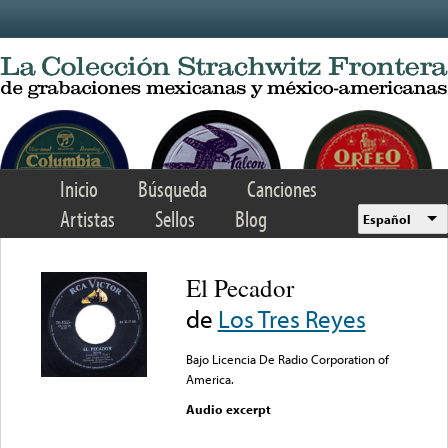
Skip to main content
Inicio
Búsqueda
Canciones
Artistas
Sellos
Blog
Español
El Pecador
de
Los Tres Reyes
Bajo Licencia De Radio Corporation of
America.
Audio excerpt
Error loading media: File
could not be played