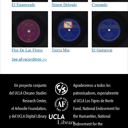
El Enamorado
Simon Delgado
Cruzando
Flor De Las Flores
Tierra Mia
El Guitarron
See all recordings >>
Un proyecto conjunto
Agradecemos a todos los
del UCLA Chicano Studies
patronicadores, especialmente
Research Center,
al UCLA Los Tigres de Norte
el Arhoolie Foundation,
Fund, National Endowment for
y del UCLA Digital Library
the Humanities, National
Endowment for the