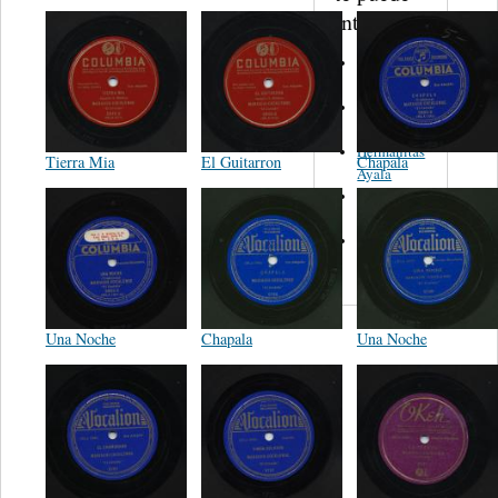
interesar...
Felipe
Martinez
Daniel
Valdez
Hermanitas
Tierra Mia
El Guitarron
Chapala
Ayala
Andres
Rivera
Los
Pacharacos
Una Noche
Chapala
Una Noche