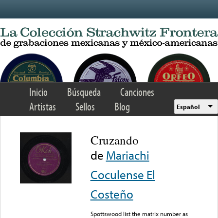
Skip to main content
Inicio
Búsqueda
Canciones
Artistas
Sellos
Blog
Español
Cruzando
de
Mariachi
Coculense El
Costeño
Spottswood list the matrix number as