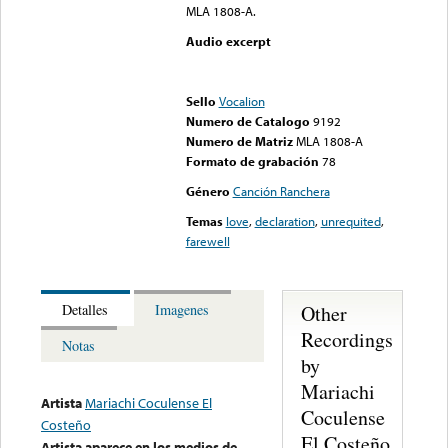
MLA 1808-A.
Audio excerpt
Error loading media: File
could not be played
Sello
Vocalion
Numero de Catalogo
9192
Numero de Matriz
MLA 1808-A
Formato de grabación
78
Género
Canción Ranchera
Temas
love
,
declaration
,
unrequited
,
farewell
Other
Detalles
Imagenes
Recordings
Notas
by
Mariachi
Artista
Mariachi Coculense El
Coculense
Costeño
El Costeño
Artista aparece en los medios de