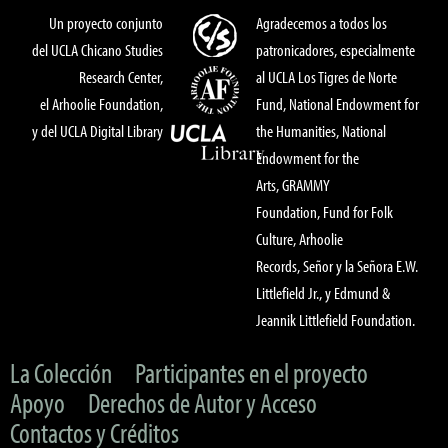
Un proyecto conjunto
Agradecemos a todos los
del UCLA Chicano Studies
patronicadores, especialmente
Research Center,
al UCLA Los Tigres de Norte
el Arhoolie Foundation,
Fund, National Endowment for
y del UCLA Digital Library
the Humanities, National
Endowment for the
Arts, GRAMMY
Foundation, Fund for Folk
Culture, Arhoolie
Records, Señor y la Señora E.W.
Littlefield Jr., y Edmund &
Jeannik Littlefield Foundation.
La Colección
Participantes en el proyecto
Apoyo
Derechos de Autor y Acceso
Contactos y Créditos