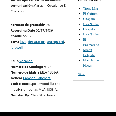
comunicación
Mariachi Coculense El
Tierra Mia
Costeño
El Guitarron
Chapala
Una Noche
Formato de grabación
78
Chapala
Recording Date
02/17/1939
Una Noche
Condición:
E-
El
Tema
love
,
declaration
,
unrequited
,
Enamorado
farewell
Simon
Delgado
Flor De Las
Sello
Vocalion
Flores
Numero de Catalogo
9192
Numero de Matriz
MLA 1808-A
More
Género
Canción Ranchera
Staff Notes:
Spottswood list the
matrix number as MLA 1808-A.
Donated By:
Chris Strachwitz