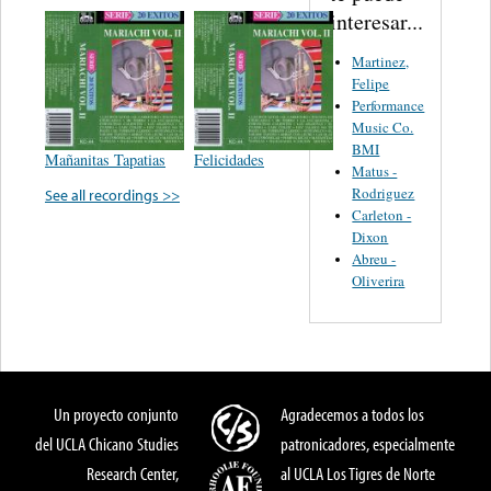
interesar...
Martinez,
Felipe
Performance
Music Co.
BMI
Mañanitas Tapatias
Felicidades
Matus -
Rodriguez
See all recordings >>
Carleton -
Dixon
Abreu -
Oliverira
Un proyecto conjunto
Agradecemos a todos los
del UCLA Chicano Studies
patronicadores, especialmente
Research Center,
al UCLA Los Tigres de Norte