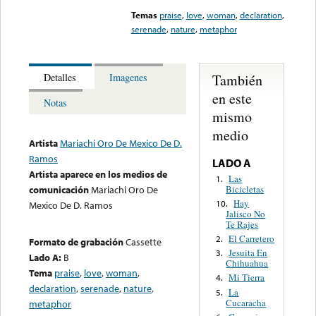
Temas
praise
,
love
,
woman
,
declaration
,
serenade
,
nature
,
metaphor
También
Detalles
Imagenes
en este
Notas
mismo
medio
Artista
Mariachi Oro De Mexico De D.
Ramos
LADO A
Artista aparece en los medios de
Las
1.
Bicicletas
comunicación
Mariachi Oro De
Hay
10.
Mexico De D. Ramos
Jalisco No
Te Rajes
El Carretero
2.
Formato de grabación
Cassette
Jesuita En
3.
Lado A:
B
Chihuahua
Tema
praise
,
love
,
woman
,
Mi Tierra
4.
declaration
,
serenade
,
nature
,
La
5.
Cucaracha
metaphor