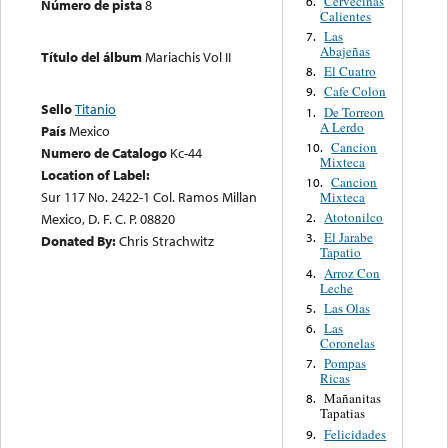
Cervecinas
6.
Número de pista
8
Calientes
Las
7.
Abajeñas
Título del álbum
Mariachis Vol II
El Cuatro
8.
Cafe Colon
9.
Sello
Titanio
De Torreon
1.
A Lerdo
País
Mexico
Cancion
10.
Numero de Catalogo
Kc-44
Mixteca
Location of Label:
Cancion
10.
Sur 117 No. 2422-1 Col. Ramos Millan
Mixteca
Atotonilco
2.
Mexico, D. F. C. P. 08820
El Jarabe
3.
Donated By:
Chris Strachwitz
Tapatio
Arroz Con
4.
Leche
Las Olas
5.
Las
6.
Coronelas
Pompas
7.
Ricas
Mañanitas
8.
Tapatias
Felicidades
9.