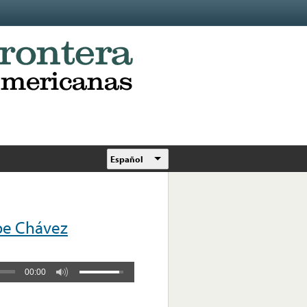
Español
epe Chávez
00:00