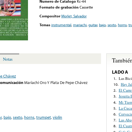
Numero de Catalogo
Kc-44
Formato de grabación
Cassette
Compositor
Morlet, Salvador
Temas
instrumental
,
mariachi
,
guitar
,
bajo
,
sexto
,
horns
,
t
También
Notas
LADO A
pe Chávez
Las Bici
1.
 comunicación
Mariachi Oro Y Plata De Pepe Chávez
Hay Ja
10.
El Carre
2.
Jesuita
3.
Mi Tier
4.
La Cuca
5.
Cerveci
6.
ar
,
bajo
,
sexto
,
horns
,
trumpet
,
violin
Las Aba
7.
El Cuat
8.
Cafe Co
9.