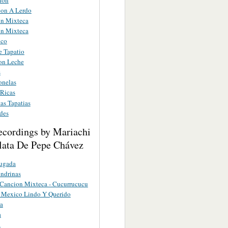
eon A Lerdo
n Mixteca
n Mixteca
lco
e Tapatio
on Leche
s
onelas
Ricas
as Tapatias
des
ecordings by Mariachi
lata De Pepe Chávez
ugada
ndrinas
 Cancion Mixteca - Cucurrucucu
- Mexico Lindo Y Querido
a
a
a