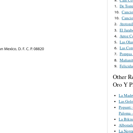
De Torr
1.
Cancio
10.
Cancio
10.
Atotoni
2.
El Jarab
3.
Arroz C
4.
Las Ola
5.
Las Cor
6.
 Mexico, D. F. C. P. 08820
Pompas 
7.
Mañanit
8.
Felicida
9.
Other R
Oro Y P
La Madr
Las Golo
Popurri:
Paloma 
La Bikin
Alborad
La Negr