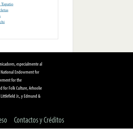
e Tapatio
cletas
a
chi
nicadores, especialmente al
, National Endowment for
owment for the
 for Folk Culture, Arhoolie
Littlefield Jr., y Edmund &
eso
Contactos y Créditos