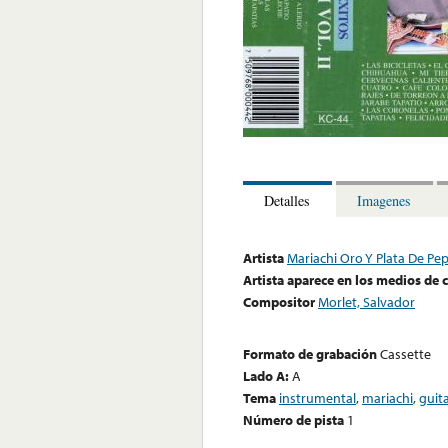
Detalles
Imagenes
Artista
Mariachi Oro Y Plata De Pe
Artista aparece en los medios de
Compositor
Morlet, Salvador
Formato de grabación
Cassette
Lado A:
A
Tema
instrumental
,
mariachi
,
guit
Número de pista
1