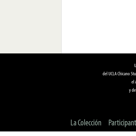
del UCLA Chicano Stu
el
y de
La Colección
Participan