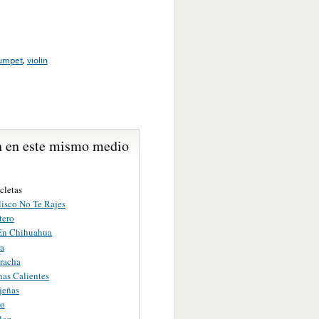
rumpet
,
violin
 en este mismo medio
cletas
lisco No Te Rajes
tero
 En Chihuahua
ra
racha
nas Calientes
jeñas
ro
lon