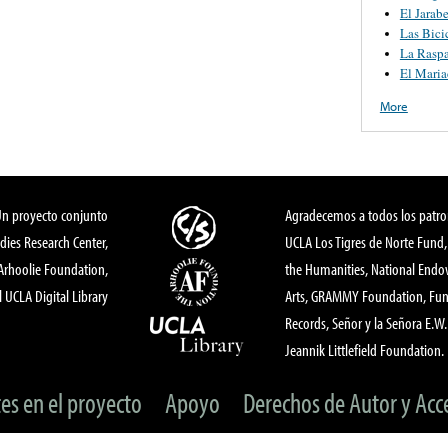
El Jarab
Las Bici
La Rasp
El Maria
More
Un proyecto conjunto
Agradecemos a todos los patro
dies Research Center,
UCLA Los Tigres de Norte Fund
 Arhoolie Foundation,
the Humanities, National End
l UCLA Digital Library
Arts, GRAMMY Foundation, Fund
Records, Señor y la Señora E.W. 
Jeannik Littlefield Foundation.
tes en el proyecto
Apoyo
Derechos de Autor y Acc