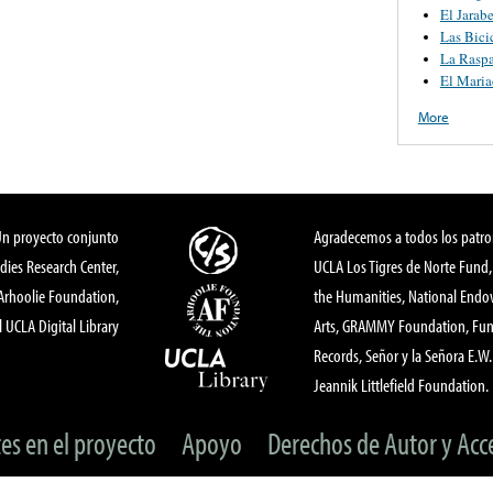
El Jarab
Las Bici
La Rasp
El Maria
More
Un proyecto conjunto
Agradecemos a todos los patro
dies Research Center,
UCLA Los Tigres de Norte Fund
 Arhoolie Foundation,
the Humanities, National End
l UCLA Digital Library
Arts, GRAMMY Foundation, Fund
Records, Señor y la Señora E.W. 
Jeannik Littlefield Foundation.
tes en el proyecto
Apoyo
Derechos de Autor y Acc