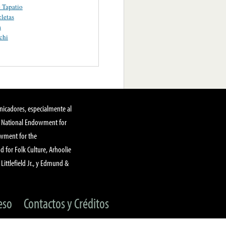
e Tapatio
cletas
a
chi
nicadores, especialmente al
, National Endowment for
owment for the
 for Folk Culture, Arhoolie
Littlefield Jr., y Edmund &
eso
Contactos y Créditos