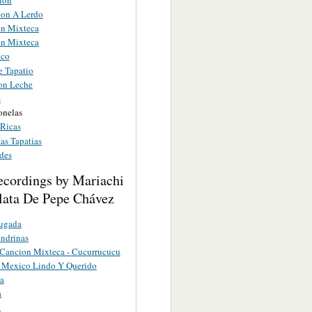
eon A Lerdo
n Mixteca
n Mixteca
lco
e Tapatio
on Leche
s
onelas
Ricas
as Tapatias
des
ecordings by Mariachi
lata De Pepe Chávez
ugada
ndrinas
 Cancion Mixteca - Cucurrucucu
- Mexico Lindo Y Querido
a
a
a