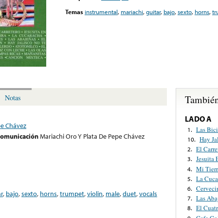
Temas
instrumental
,
mariachi
,
guitar
,
bajo
,
sexto
,
horns
,
t
También
Notas
LADO A
pe Chávez
Las Bici
1.
 comunicación
Mariachi Oro Y Plata De Pepe Chávez
Hay Ja
10.
El Carre
2.
Jesuita
3.
Mi Tier
4.
La Cuca
5.
Cerveci
6.
ar
,
bajo
,
sexto
,
horns
,
trumpet
,
violin
,
male
,
duet
,
vocals
Las Aba
7.
El Cuat
8.
Cafe Co
9.