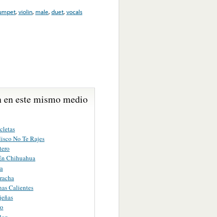
rumpet
,
violin
,
male
,
duet
,
vocals
 en este mismo medio
cletas
lisco No Te Rajes
tero
 En Chihuahua
ra
racha
nas Calientes
jeñas
ro
lon