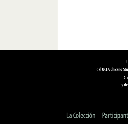
del UCLA Chicano Stu
el
y de
La Colección
Participan