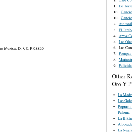
De Torr
1.
Cancio
10.
Cancio
10.
Atotoni
2.
El Jarab
3.
Arroz C
4.
Las Ola
5.
Las Cor
6.
 Mexico, D. F. C. P. 08820
Pompas 
7.
Mañanit
8.
Felicida
9.
Other R
Oro Y P
La Madr
Las Golo
Popurri:
Paloma 
La Bikin
Alborad
La Negr