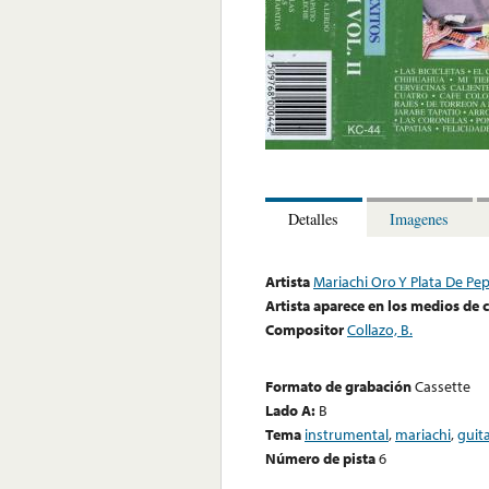
Detalles
Imagenes
Artista
Mariachi Oro Y Plata De Pe
Artista aparece en los medios de
Compositor
Collazo, B.
Formato de grabación
Cassette
Lado A:
B
Tema
instrumental
,
mariachi
,
guit
Número de pista
6