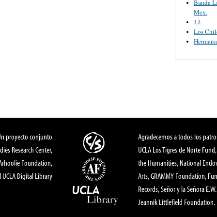
Banda L
Mex.
J.J.
Los Chil
Hermana
Un proyecto conjunto
Agradecemos a todos los patro
dies Research Center,
UCLA Los Tigres de Norte Fund
 Arhoolie Foundation,
the Humanities, National End
l UCLA Digital Library
Arts, GRAMMY Foundation, Fund
Records, Señor y la Señora E.W. 
Jeannik Littlefield Foundation.