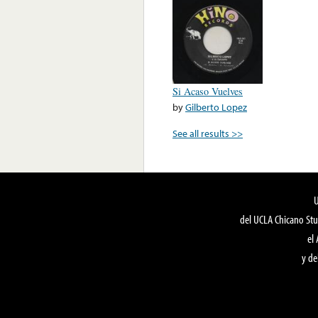
Si Acaso Vuelves
by
Gilberto Lopez
See all results >>
del UCLA Chicano Stu
el
y de