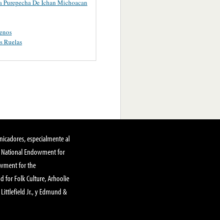
a Purepecha De Ichan Michoacan
enos
s Ruelas
nicadores, especialmente al
, National Endowment for
owment for the
 for Folk Culture, Arhoolie
Littlefield Jr., y Edmund &