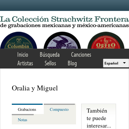
Skip to main content
Inicio
Búsqueda
Canciones
Artistas
Sellos
Blog
Español
Oralia y Miguel
También
Grabacions
Compuesto
te puede
Notas
interesar...