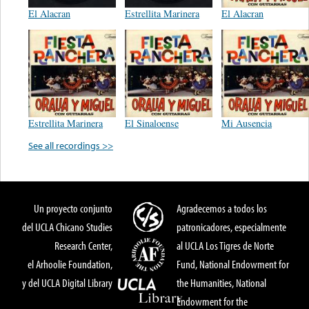
El Alacran
Estrellita Marinera
El Alacran
Estrellita Marinera
El Sinaloense
Mi Ausencia
See all recordings >>
Un proyecto conjunto
Agradecemos a todos los
del UCLA Chicano Studies
patronicadores, especialmente
Research Center,
al UCLA Los Tigres de Norte
el Arhoolie Foundation,
Fund, National Endowment for
y del UCLA Digital Library
the Humanities, National
Endowment for the