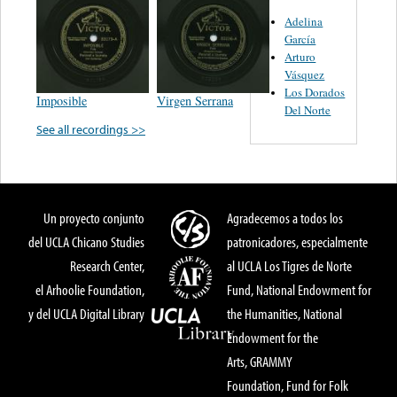
Adelina
García
Arturo
Vásquez
Los Dorados
Imposible
Virgen Serrana
Del Norte
See all recordings >>
Un proyecto conjunto
Agradecemos a todos los
del UCLA Chicano Studies
patronicadores, especialmente
Research Center,
al UCLA Los Tigres de Norte
el Arhoolie Foundation,
Fund, National Endowment for
y del UCLA Digital Library
the Humanities, National
Endowment for the
Arts, GRAMMY
Foundation, Fund for Folk