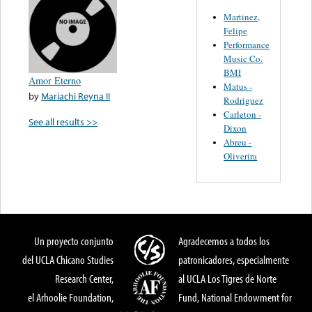
Martinez,
Felipe
Performance
Music Co.
BMI
Amor Eterno
Matus -
by
Mariachi Reyna II
Rodriguez
Carleton -
See all results >>
Dixon
Abreu -
Oliverira
Un proyecto conjunto
Agradecemos a todos los
del UCLA Chicano Studies
patronicadores, especialmente
Research Center,
al UCLA Los Tigres de Norte
el Arhoolie Foundation,
Fund, National Endowment for