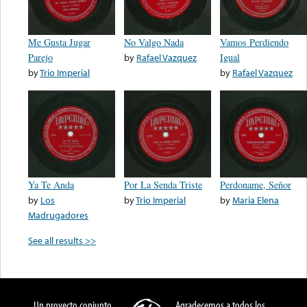
Me Gusta Jugar
No Valgo Nada
Vamos Perdiendo
Parejo
by
Rafael Vazquez
Igual
by
Trio Imperial
by
Rafael Vazquez
Ya Te Anda
Por La Senda Triste
Perdoname, Señor
by
Los
by
Trio Imperial
by
Maria Elena
Madrugadores
See all results >>
Un proyecto conjunto
Agradecemos a todos los