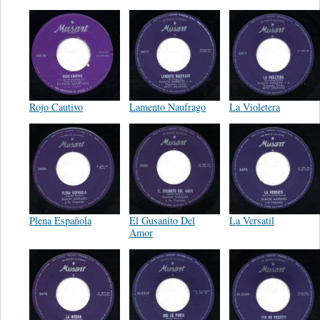
Rojo Cautivo
Lamento Naufrago
La Violetera
Plena Española
El Gusanito Del
La Versatil
Amor