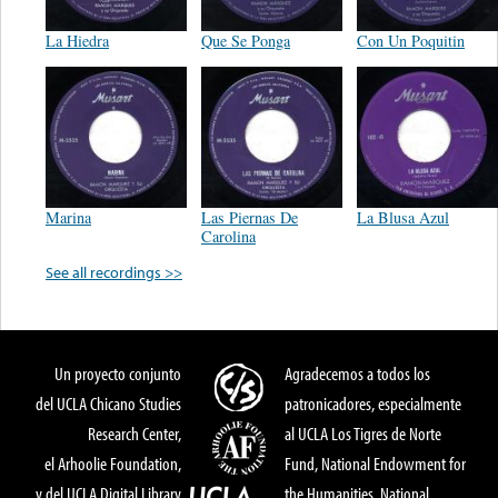
La Hiedra
Que Se Ponga
Con Un Poquitin
Marina
Las Piernas De
La Blusa Azul
Carolina
See all recordings >>
Un proyecto conjunto
Agradecemos a todos los
del UCLA Chicano Studies
patronicadores, especialmente
Research Center,
al UCLA Los Tigres de Norte
el Arhoolie Foundation,
Fund, National Endowment for
y del UCLA Digital Library
the Humanities, National