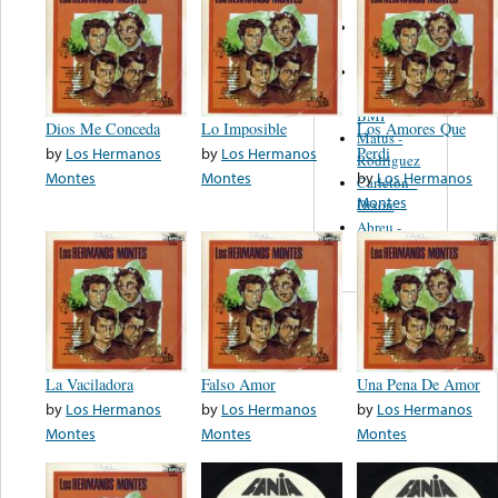
Martinez,
Felipe
Performance
Music Co.
BMI
Dios Me Conceda
Lo Imposible
Los Amores Que
Matus -
by
Los Hermanos
by
Los Hermanos
Perdi
Rodriguez
Montes
Montes
by
Los Hermanos
Carleton -
Montes
Dixon
Abreu -
Oliverira
La Vaciladora
Falso Amor
Una Pena De Amor
by
Los Hermanos
by
Los Hermanos
by
Los Hermanos
Montes
Montes
Montes