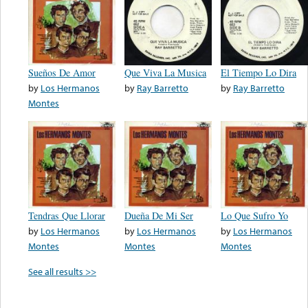
Sueños De Amor
Que Viva La Musica
El Tiempo Lo Dira
by
Los Hermanos
by
Ray Barretto
by
Ray Barretto
Montes
Tendras Que Llorar
Dueña De Mi Ser
Lo Que Sufro Yo
by
Los Hermanos
by
Los Hermanos
by
Los Hermanos
Montes
Montes
Montes
See all results >>