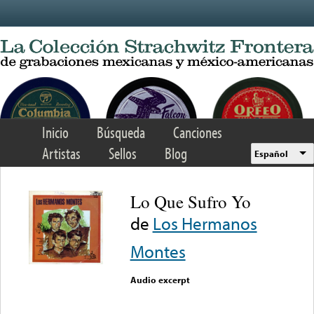
Skip to main content
Inicio
Búsqueda
Canciones
Artistas
Sellos
Blog
Español
Lo Que Sufro Yo
de
Los Hermanos
Montes
Audio excerpt
Error loading media: File
could not be played