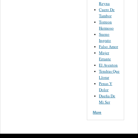
Reyna
Cuero De
Tambor
Torreon
Hermoso
Sueno
Ingrato
Falso Amor
Mujer
Errante
El Aventon
Tendras Que
Llorar
Penas Y
Dolor
Dueña De
Mi Ser
More