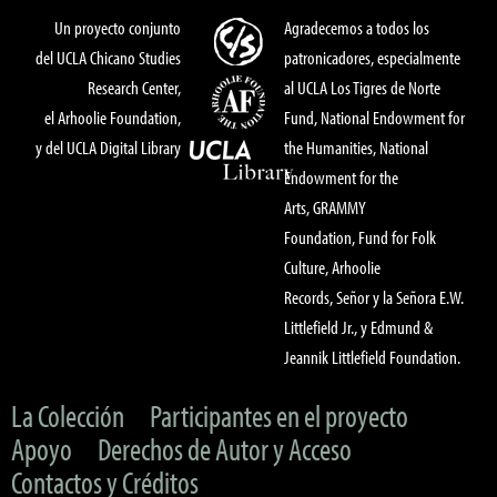
Un proyecto conjunto
Agradecemos a todos los
del UCLA Chicano Studies
patronicadores, especialmente
Research Center,
al UCLA Los Tigres de Norte
el Arhoolie Foundation,
Fund, National Endowment for
y del UCLA Digital Library
the Humanities, National
Endowment for the
Arts, GRAMMY
Foundation, Fund for Folk
Culture, Arhoolie
Records, Señor y la Señora E.W.
Littlefield Jr., y Edmund &
Jeannik Littlefield Foundation.
La Colección
Participantes en el proyecto
Apoyo
Derechos de Autor y Acceso
Contactos y Créditos