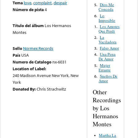
Tema
love
,
complaint
,
despair
Dios Me
5.
Número de pista
4
Conceda
Lo
6.
Imposible
Título del álbum
Los Hermanos
Los Amores
1.
Que Perdi
Montes
La
2.
Vaciladora
Falso Amor
Sello
Normex Records
3.
Una Pena
4.
País
USA
De Amor
Numero de Catalogo
nx-6031
Mujer
5.
Location of Label:
Errante
240 Madison Avenue New York, New
Sueños De
6.
Amor
York
Donated By:
Chris Strachwitz
Other
Recordings
by Los
Hermanos
Montes
Martha La