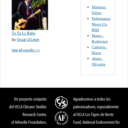
Martinez,
Felipe
Performance
Music Co.
BMI
Ta Ta Li Baba
Matus -
by
Oscar D’Leon
Rodriguez
Carleton -
See all results >>
Dixon
Abreu -
Oliverira
Un proyecto conjunto
Agradecemos a todos los
del UCLA Chicano Studies
patronicadores, especialmente
Research Center,
al UCLA Los Tigres de Norte
el Arhoolie Foundation,
Fund, National Endowment for