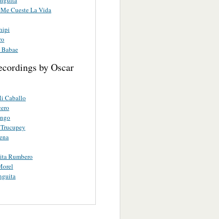
Me Cueste La Vida
hipi
ro
 Babae
ecordings by Oscar
i Caballo
cero
ango
 Trucupey
ena
sita Rumbero
Morel
nguita