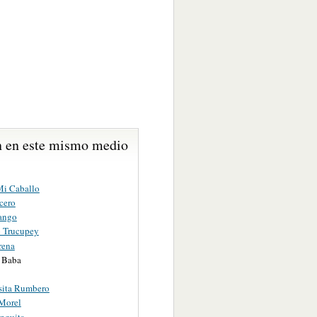
 en este mismo medio
i Caballo
cero
ango
o Trucupey
rena
i Baba
sita Rumbero
 Morel
nguita