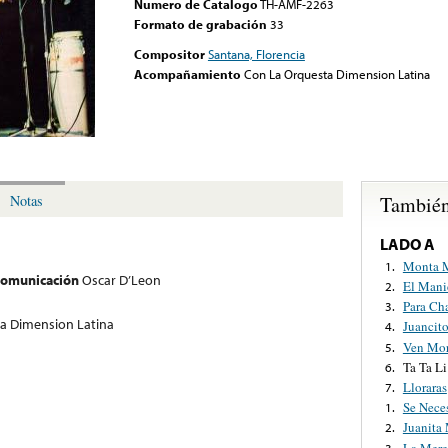
Numero de Catalogo
TH-AMF-2263
Formato de grabación
33
Compositor
Santana, Florencia
Acompañamiento
Con La Orquesta Dimension Latina
También
Notas
LADO A
Monta M
1.
 comunicación
Oscar D’Leon
El Mani
2.
Para Ch
3.
a Dimension Latina
Juancit
4.
Ven Mo
5.
Ta Ta L
6.
Lloraras
7.
Se Nece
1.
Juanita
2.
La Mere
3.