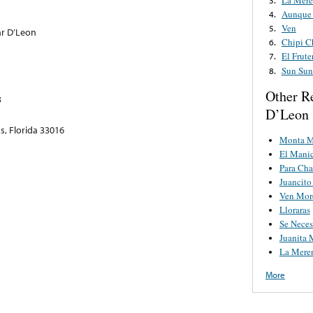
Aunque 
4.
Ven
5.
ar D’Leon
Chipi C
6.
El Frute
7.
Sun Sun
8.
Other R
3
D’Leon
s, Florida 33016
Monta M
El Mani
Para Ch
Juancito
Ven Mor
Lloraras
Se Nece
Juanita 
La Mere
More