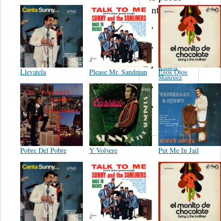
interesar...
Los Tres
Caballeros
El Ciego
Melquíades
Ramon
Llevatela
Please Mr. Sandman
Esos Ojos
Marquez
Anselmo
Alvarado
Juan
Reynoso
Pobre Del Pobre
Y Volvere
Put Me In Jail