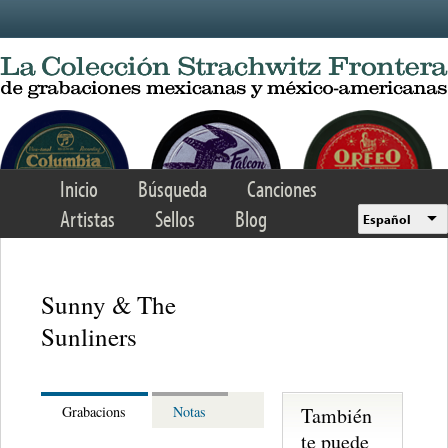
Skip to main content
Inicio
Búsqueda
Canciones
Artistas
Sellos
Blog
Español
Sunny & The
Sunliners
También
Grabacions
Notas
te puede