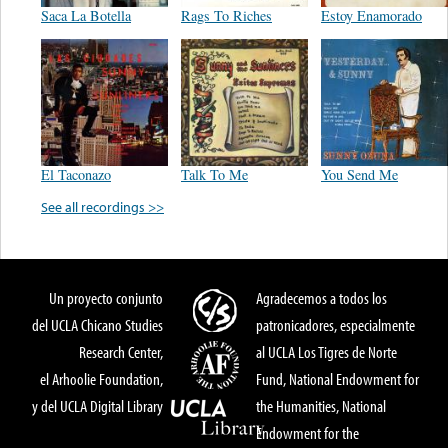
Saca La Botella
Rags To Riches
Estoy Enamorado
El Taconazo
Talk To Me
You Send Me
See all recordings >>
Un proyecto conjunto
Agradecemos a todos los
del UCLA Chicano Studies
patronicadores, especialmente
Research Center,
al UCLA Los Tigres de Norte
el Arhoolie Foundation,
Fund, National Endowment for
y del UCLA Digital Library
the Humanities, National
Endowment for the