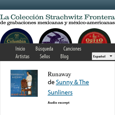
Skip to main content
Inicio
Búsqueda
Canciones
Artistas
Sellos
Blog
Español
Runaway
de
Sunny & The
Sunliners
Audio excerpt
Error loading media: File
could not be played