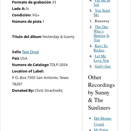
Put Me In
4.
Formato de grabación
33
Jail
Lado A:
b
You Send
5.
Condición:
VG+
Me
Runaway
1.
Número de pista
1
The One
2.
Who’s
Hurting Is
Título del álbum
Yesterday & Sunny
You
Rags To
3.
Riches
Sello
Tear Drop
Let Me
4.
País
USA
Love You
Numero de Catalogo
TDLP-2054
Golly Gee
5.
Location of Label:
Other
P. O. Box 7505 San Antonio, Texas
Recordings
78207
Donated By:
Chris Strachwitz
by Sunny
& The
Sunliners
Del Mismo
Costal
Mi Pobre