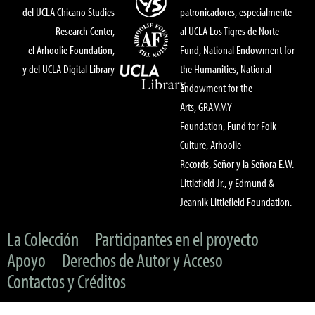
del UCLA Chicano Studies
patronicadores, especialmente
Research Center,
al UCLA Los Tigres de Norte
el Arhoolie Foundation,
Fund, National Endowment for
y del UCLA Digital Library
the Humanities, National
Endowment for the
Arts, GRAMMY
Foundation, Fund for Folk
Culture, Arhoolie
Records, Señor y la Señora E.W.
Littlefield Jr., y Edmund &
Jeannik Littlefield Foundation.
La Colección
Participantes en el proyecto
Apoyo
Derechos de Autor y Acceso
Contactos y Créditos