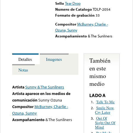
Sello
Tear Drop
Numero de Catalogo
TDLP-2054
Formato de grabación
33
Compositor
McBurney, Charlie -
Ozuna, Sunny
Acompañamiento
& The Sunliners
También
Detalles
Imagenes
en este
Notas
mismo
medio
Artista
Sunny & The Sunliners
Artista aparece en los medios de
LADO A
comunicación
Sunny Ozuna
Talk To Me
1.
Compositor
McBurney, Charlie -
Smile Now,
2.
Cry Later
Ozuna, Sunny
Out Of
3.
Acompañamiento
& The Sunliners
Sight Out Of
Mind