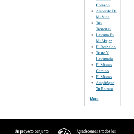
Corazon
Amorcito De
Mi Vida
Tus
Trencitas
Lastima Es
Mi Mujer
El Resbalon
Triste Y
Lastimado
El Mismo
Camino
El Mismo
Amplifique
Tu Retrato
More
Un proyecto conjunto
Agradecemos a todos los