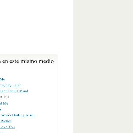
 en este mismo medio
 Me
ow, Cry Later
Sight Out Of Mind
n Jail
nd Me
y
 Who’s Hurting Is You
 Riches
Love You
ee