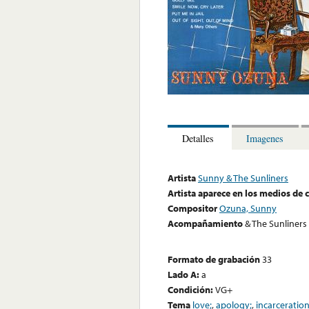
Detalles
Imagenes
Artista
Sunny & The Sunliners
Artista aparece en los medios de
Compositor
Ozuna, Sunny
Acompañamiento
& The Sunliners
Formato de grabación
33
Lado A:
a
Condición:
VG+
Tema
love;
,
apology;
,
incarceration