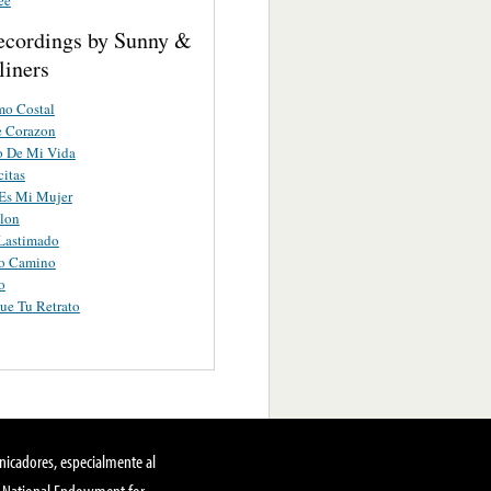
ecordings by Sunny &
liners
mo Costal
e Corazon
o De Mi Vida
citas
Es Mi Mujer
lon
 Lastimado
o Camino
o
ue Tu Retrato
nicadores, especialmente al
, National Endowment for