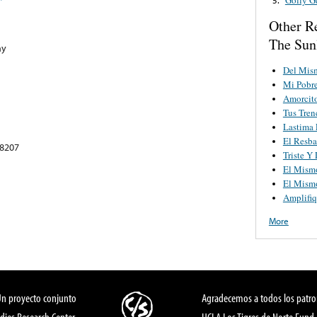
Other R
The Sun
ny
Del Mis
Mi Pobr
Amorcit
Tus Tren
Lastima 
El Resba
78207
Triste Y
El Mism
El Mism
Amplifiq
More
Un proyecto conjunto
Agradecemos a todos los patro
dies Research Center,
UCLA Los Tigres de Norte Fund