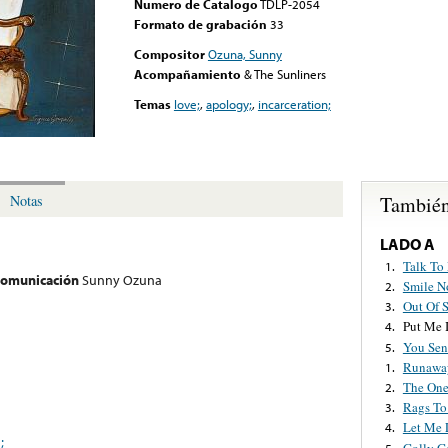
Numero de Catalogo
TDLP-2054
Formato de grabación
33
Compositor
Ozuna, Sunny
Acompañamiento
& The Sunliners
Temas
love;
,
apology;
,
incarceration;
También
Notas
LADO A
Talk To
1.
 comunicación
Sunny Ozuna
Smile N
2.
Out Of 
3.
Put Me I
4.
You Se
5.
Runawa
1.
The One
2.
Rags To
3.
Let Me 
4.
;
Golly G
5.