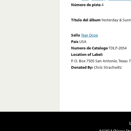
Número de pista
4
Título del álbum
Yesterday & Sun
Sello
Tear Drop
País
USA
Numero de Catalogo
TDLP-2054
Location of Label:
P. O. Box 7505 San Antonio, Texas 
Donated By:
Chris Strachwitz
del UCLA Chicano Stu