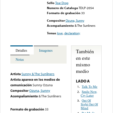
Sello
Tear Drop
Numero de Catalogo
TDLP-2054
Formato de grabación
33
Compositor
Ozuna, Sunny
Acompañamiento
& The Sunliners
Temas
love
,
declaration;
También
Detalles
Imagenes
en este
Notas
mismo
medio
Artista
Sunny & The Sunliners
Artista aparece en los medios de
LADO A
comunicación
Sunny Ozuna
Talk To Me
1.
Compositor
Ozuna, Sunny
Smile Now,
2.
Cry Later
Acompañamiento
& The Sunliners
Out Of
3.
Sight Out Of
Mind
Formato de grabación
33