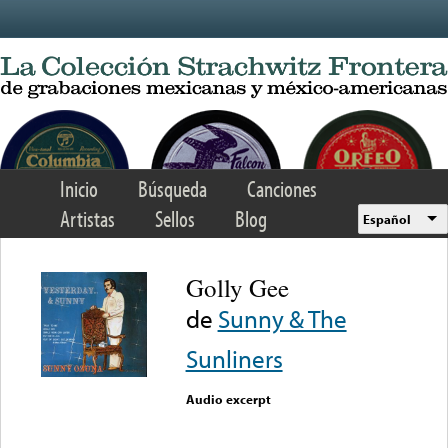
Skip to main content
Inicio
Búsqueda
Canciones
Artistas
Sellos
Blog
Español
Golly Gee
de
Sunny & The
Sunliners
Audio excerpt
Error loading media: File
could not be played