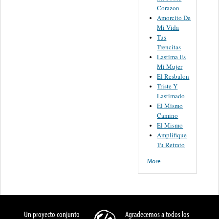
Corazon
Amorcito De
Mi Vida
Tus
Trencitas
Lastima Es
Mi Mujer
El Resbalon
Triste Y
Lastimado
El Mismo
Camino
El Mismo
Amplifique
Tu Retrato
More
Un proyecto conjunto
Agradecemos a todos los