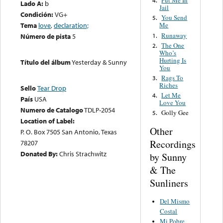
Put Me In
4.
Lado A:
b
Jail
Condición:
VG+
You Send
5.
Tema
love
,
declaration;
Me
Runaway
1.
Número de pista
5
The One
2.
Who’s
Hurting Is
Título del álbum
Yesterday & Sunny
You
Rags To
3.
Riches
Sello
Tear Drop
Let Me
4.
País
USA
Love You
Numero de Catalogo
TDLP-2054
Golly Gee
5.
Location of Label:
Other
P. O. Box 7505 San Antonio, Texas
Recordings
78207
Donated By:
Chris Strachwitz
by Sunny
& The
Sunliners
Del Mismo
Costal
Mi Pobre