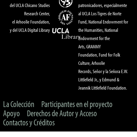
del UCLA Chicano Studies
patronicadores, especialmente
Research Center,
al UCLA Los Tigres de Norte
el Arhoolie Foundation,
Fund, National Endowment for
y del UCLA Digital Library
the Humanities, National
Endowment for the
Arts, GRAMMY
Foundation, Fund for Folk
Culture, Arhoolie
Records, Señor y la Señora E.W.
Littlefield Jr., y Edmund &
Jeannik Littlefield Foundation.
La Colección
Participantes en el proyecto
Apoyo
Derechos de Autor y Acceso
Contactos y Créditos