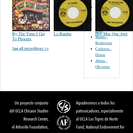
Martinez,
Felipe
Performance
Music Co.
BMI
By The Time I Get
La Bamba
Hoy Mas Que Ayer
Matus -
To Phoenix
Rodriguez
See all recordings >>
Carleton -
Dixon
Abreu -
Oliverira
Un proyecto conjunto
Agradecemos a todos los
del UCLA Chicano Studies
patronicadores, especialmente
Research Center,
al UCLA Los Tigres de Norte
el Arhoolie Foundation,
Fund, National Endowment for