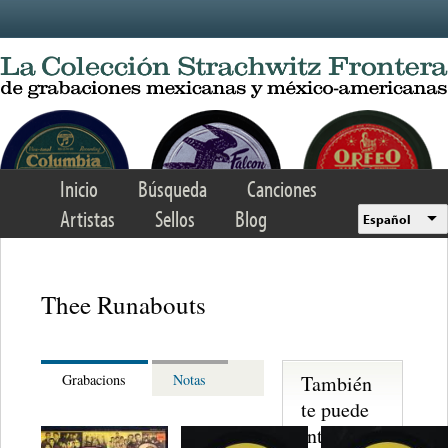
Skip to main content
Inicio
Búsqueda
Canciones
Artistas
Sellos
Blog
Español
Thee Runabouts
También
Grabacions
Notas
te puede
interesar...