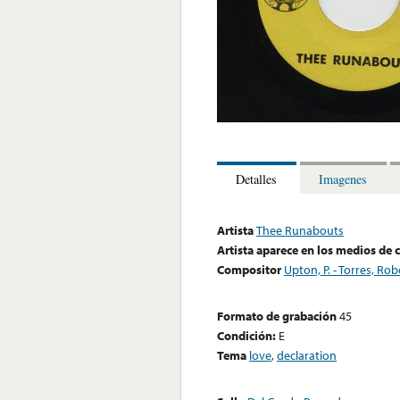
Detalles
Imagenes
Artista
Thee Runabouts
Artista aparece en los medios de
Compositor
Upton, P. - Torres, Rob
Formato de grabación
45
Condición:
E
Tema
love
,
declaration