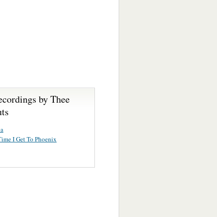
ecordings by Thee
ts
a
ime I Get To Phoenix