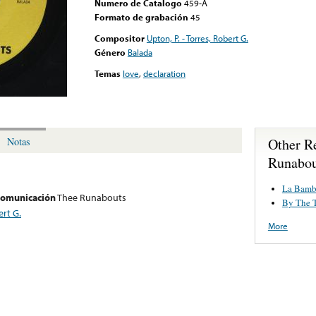
Numero de Catalogo
459-A
Formato de grabación
45
Compositor
Upton, P. - Torres, Robert G.
Género
Balada
Temas
love
,
declaration
Other R
Notas
Runabou
La Bamb
 comunicación
Thee Runabouts
By The T
ert G.
More