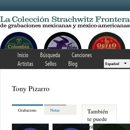
Skip to main content
Inicio
Búsqueda
Canciones
Artistas
Sellos
Blog
Español
Tony Pizarro
También
Grabacions
Notas
te puede
interesar...