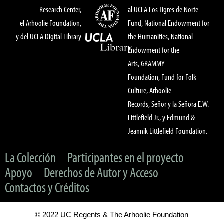
Research Center,
al UCLA Los Tigres de Norte
el Arhoolie Foundation,
Fund, National Endowment for
y del UCLA Digital Library
the Humanities, National
Endowment for the
Arts, GRAMMY
Foundation, Fund for Folk
Culture, Arhoolie
Records, Señor y la Señora E.W.
Littlefield Jr., y Edmund &
Jeannik Littlefield Foundation.
La Colección
Participantes en el proyecto
Apoyo
Derechos de Autor y Acceso
Contactos y Créditos
© 2022 UC Regents & The Arhoolie Foundation