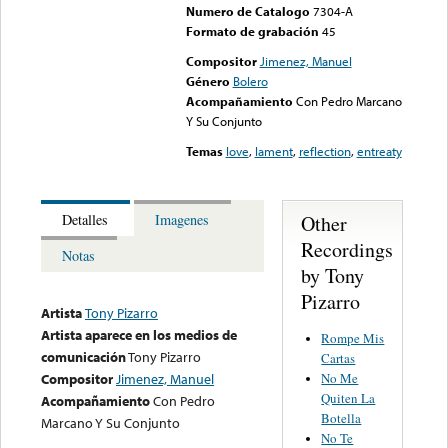
Numero de Catalogo
7304-A
Formato de grabación
45
Compositor
Jimenez, Manuel
Género
Bolero
Acompañamiento
Con Pedro Marcano
Y Su Conjunto
Temas
love
,
lament
,
reflection
,
entreaty
Other
Detalles
Imagenes
Recordings
Notas
by Tony
Pizarro
Artista
Tony Pizarro
Artista aparece en los medios de
Rompe Mis
comunicación
Tony Pizarro
Cartas
No Me
Compositor
Jimenez, Manuel
Quiten La
Acompañamiento
Con Pedro
Botella
Marcano Y Su Conjunto
No Te