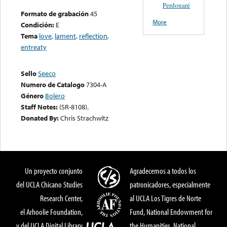
Perdonaré
Formato de grabación
45
More
Condición:
E
Tema
love
,
lament
,
reflection
,
entreaty
Sello
Seeco
Numero de Catalogo
7304-A
Género
Bolero
Staff Notes:
(SR-8108).
Donated By:
Chris Strachwitz
Un proyecto conjunto
Agradecemos a todos los
del UCLA Chicano Studies
patronicadores, especialmente
Research Center,
al UCLA Los Tigres de Norte
el Arhoolie Foundation,
Fund, National Endowment for
y del UCLA Digital Library
the Humanities, National