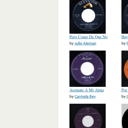
Pero Como De Que No
Hay
by
Julio Aleman
by
Asomate A Mi Alma
Por
by
Carmela Rey
by