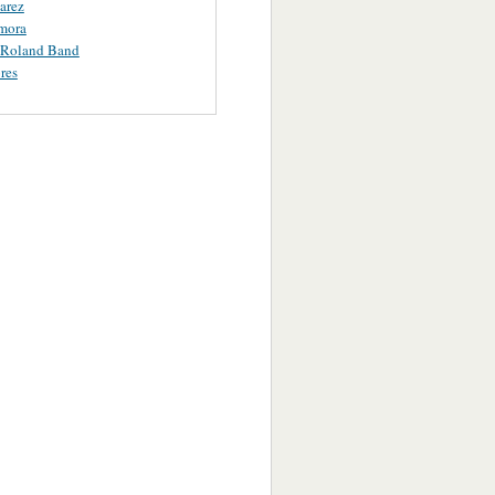
uarez
mora
 Roland Band
res