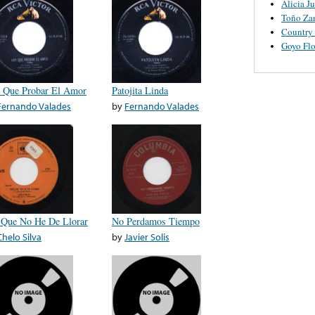
Alicia J
Toño Za
Country
Goyo Flo
 Que Probar El Amor
Patojita Linda
Fernando Valades
by
Fernando Valades
 Que No He De Llorar
No Perdamos Tiempo
Chelo Silva
by
Javier Solis