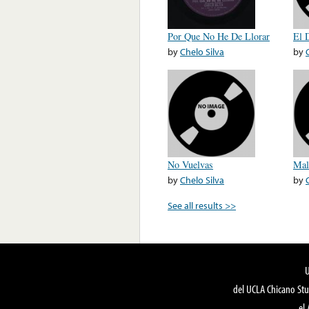
Por Que No He De Llorar
El 
by
Chelo Silva
by
No Vuelvas
Mal
by
Chelo Silva
by
See all results >>
del UCLA Chicano Stu
el