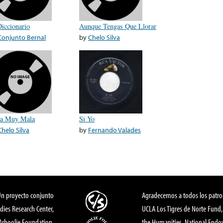
Diccionario
Aunque Tengas Que Llorar
Conjunto Bernal
by
Chelo Silva
a Muy Mala
Si Yo
Chelo Silva
by
Fernando Valades
Un proyecto conjunto
Agradecemos a todos los patro
dies Research Center,
UCLA Los Tigres de Norte Fund
 Arhoolie Foundation,
the Humanities, National End