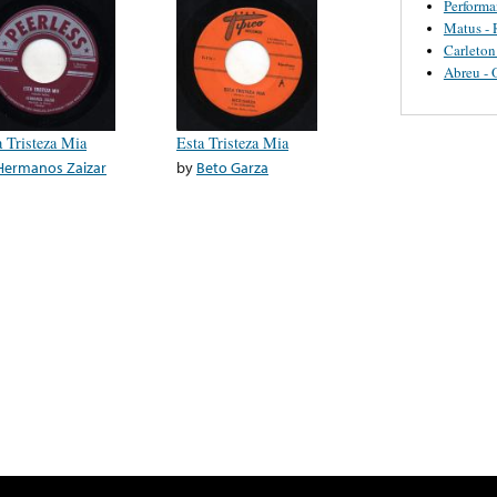
Perform
Matus - 
Carleton
Abreu - 
a Tristeza Mia
Esta Tristeza Mia
Hermanos Zaizar
by
Beto Garza