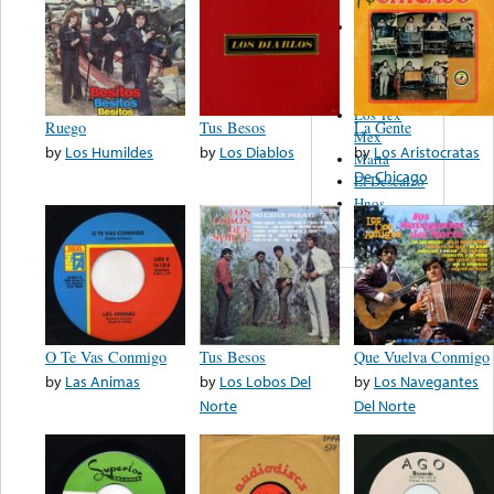
Los Sultanes
Del Norte De
Jose Luis
Avendaño
Los Tex
Ruego
Tus Besos
La Gente
Mex
by
Los Humildes
by
Los Diablos
by
Los Aristocratas
Marta
De Chicago
El Descalzo
Hnos.
Vazquez
O Te Vas Conmigo
Tus Besos
Que Vuelva Conmigo
by
Las Animas
by
Los Lobos Del
by
Los Navegantes
Norte
Del Norte