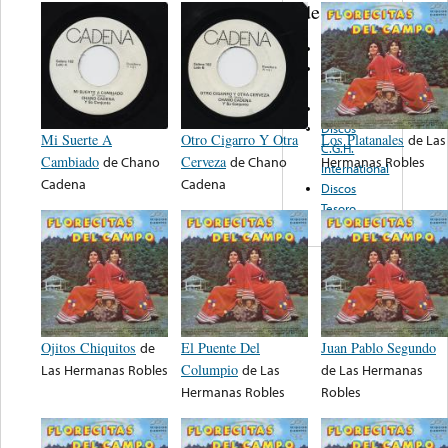
de nota ...
CRS
IM Discos &
Cassettes
Musivisa
Discos
Mi Suerte A
Otro Cigarro Y Otra
Los Platanales
de
Las
C.G.H.
Cambiado
de
Chano
Cerveza
de
Chano
Hermanas Robles
International
Cadena
Cadena
Discos
Tesoro
Ojitos Chiquitos
de
El Puente Del
Juan Pablo Segundo
Las Hermanas Robles
Columpio
de
Las
de
Las Hermanas
Hermanas Robles
Robles