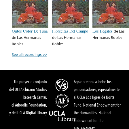
Ojitos Color De Tuna
Florecitas Del Campo
Los Ilegales
de
Las
de
Las Hermanas
de
Las Hermanas
Hermanas Robles
Robles
Robles
See all recordings >>
Un proyecto conjunto
Agradecemos a todos los
del UCLA Chicano Studies
patronicadores, especialmente
Research Center,
al UCLA Los Tigres de Norte
el Arhoolie Foundation,
Fund, National Endowment for
y del UCLA Digital Library
the Humanities, National
Endowment for the
Arts, GRAMMY