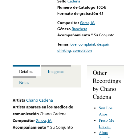
Sello
Cadena
Numero de Catalogo
102-B
Formato de grabación
45
Compositor
Garza, M.
Género
Ranchera
Acompañamiento
Y Su Conjunto
Temas
love
,
complaint
,
despair
,
drinking
,
consolation
Other
Detalles
Imagenes
Recordings
Notas
by Chano
Cadena
Artista
Chano Cadena
Artista aparece en los medios de
Son Los
comunicación
Chano Cadena
Años
Preso Me
Compositor
Garza, M.
Llevan
Acompañamiento
Y Su Conjunto
Alma