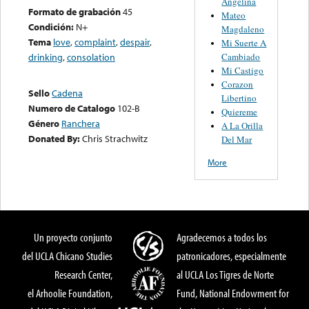
Angelina
Formato de grabación
45
Mateo
Condición:
N+
Magdaleno
Tema
love
,
complaint
,
despair
,
Mi Suerte A
Cambiado
drinking
,
consolation
Mi Castigo
Corazon
Sello
Cadena
Libertino
Numero de Catalogo
102-B
Quiereme
Género
Ranchera
A La Orilla
Donated By:
Chris Strachwitz
Del Mar
More
Un proyecto conjunto
Agradecemos a todos los
del UCLA Chicano Studies
patronicadores, especialmente
Research Center,
al UCLA Los Tigres de Norte
el Arhoolie Foundation,
Fund, National Endowment for