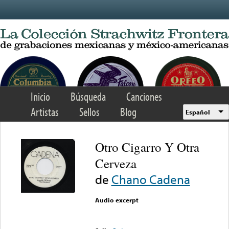
Skip to main content
Inicio
Búsqueda
Canciones
Artistas
Sellos
Blog
Español
Otro Cigarro Y Otra
Cerveza
de
Chano Cadena
Audio excerpt
Error loading media: File
could not be played