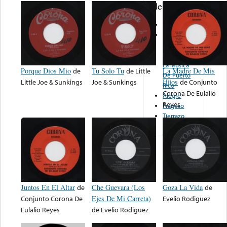
de nota ...
M. F. Records
Fundacion
Para El
Adelanto De
La Musica
Porque Dios Mio
de
Tu Solo Tu
de
Little
La Madre De Mis
De Puerto
Little Joe & Sunkings
Joe & Sunkings
Hijos
de
Conjunto
Rico
Corona De Eulalio
Alegre
Reyes
Fragoso
Tierrazo
Juntos En El Altar
de
Che Guevara (Los
Goza La Vida
de
Conjunto Corona De
Ejes De Mi Carreta)
Evelio Rodiguez
Eulalio Reyes
de
Evelio Rodiguez