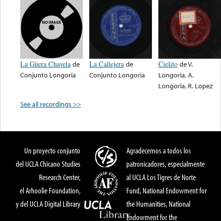
La Güera Chavela
de
La Callejera
de
Cielito
de
V.
Conjunto Longoria
Conjunto Longoria
Longoria, A.
Longoria, R. Lopez
See all recordings >>
Un proyecto conjunto
Agradecemos a todos los
del UCLA Chicano Studies
patronicadores, especialmente
Research Center,
al UCLA Los Tigres de Norte
el Arhoolie Foundation,
Fund, National Endowment for
y del UCLA Digital Library
the Humanities, National
Endowment for the