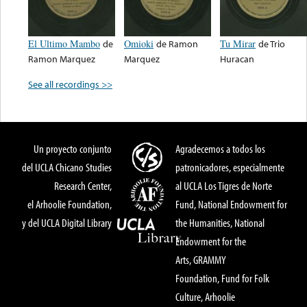
El Ultimo Mambo
de
Omioki
de
Ramon
Tu Mirar
de
Trio
Ramon Marquez
Marquez
Huracan
See all recordings >>
Un proyecto conjunto
Agradecemos a todos los
del UCLA Chicano Studies
patronicadores, especialmente
Research Center,
al UCLA Los Tigres de Norte
el Arhoolie Foundation,
Fund, National Endowment for
y del UCLA Digital Library
the Humanities, National
Endowment for the
Arts, GRAMMY
Foundation, Fund for Folk
Culture, Arhoolie