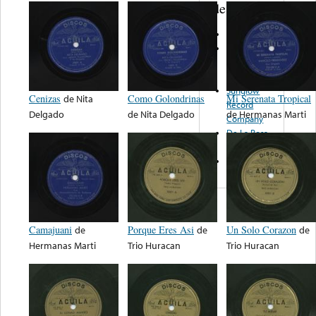
de nota ...
Zenda
Buena
Suerte
Records
Sunglow
Cenizas
de
Nita
Como Golondrinas
Mi Serenata Tropical
Record
Delgado
de
Nita Delgado
de
Hermanas Marti
Company
De La Rosa
Records
Infal Records
Camajuani
de
Porque Eres Asi
de
Un Solo Corazon
de
Hermanas Marti
Trio Huracan
Trio Huracan