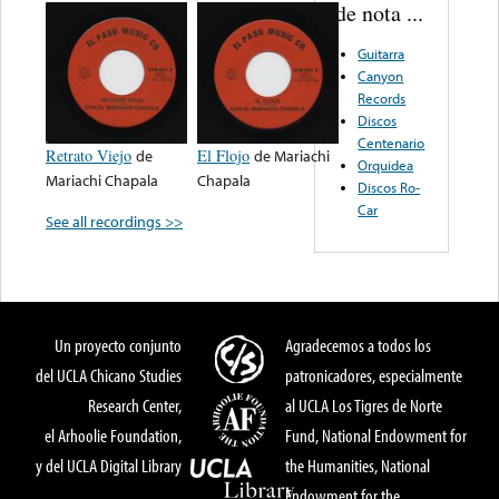
de nota ...
Guitarra
Canyon
Records
Discos
Centenario
Retrato Viejo
de
El Flojo
de
Mariachi
Orquidea
Mariachi Chapala
Chapala
Discos Ro-
Car
See all recordings >>
Un proyecto conjunto
Agradecemos a todos los
del UCLA Chicano Studies
patronicadores, especialmente
Research Center,
al UCLA Los Tigres de Norte
el Arhoolie Foundation,
Fund, National Endowment for
y del UCLA Digital Library
the Humanities, National
Endowment for the