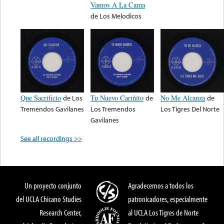
Vamos A La Cama
de
Los Melodicos
Que Sacrificio
de
Los
Tu Nuevo Cariñito
de
No Me Alcanza
de
Tremendos Gavilanes
Los Tremendos
Los Tigres Del Norte
Gavilanes
See all recordings >>
Un proyecto conjunto
Agradecemos a todos los
del UCLA Chicano Studies
patronicadores, especialmente
Research Center,
al UCLA Los Tigres de Norte