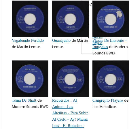
de nota ...
Gavi Records
Del Rio - SA
Marsol
Discos Viva
Discos
Vagabundo Perdido
Guanajuato
de
Martin
Playas De Ensueño -
PayGo
de
Martin Lemus
Lemus
Imagenes
de
Modern
Sounds BWD
Tema De Shaft
de
Recuerdos : Al
Cangrejito Playero
de
Modern Sounds BWD
Animo - Las
Los Melodicos
Alteñitas - Para Subir
Al Cielo - Ay! Mama
Ines - El Botecito -