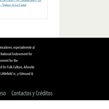
 - Vamos A La Cama
nicadores, especialmente al
, National Endowment for
owment for the
 for Folk Culture, Arhoolie
Littlefield Jr., y Edmund &
eso
Contactos y Créditos