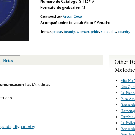
Numero de Catalogo
G-1127-A
Formato de grabación
45
Compositor
Arcus, Coco
Acompañamiento
vocal: Victor Y Perucho
Temas
praise
,
beauty
,
woman
,
pride
,
state
,
city
,
country
Other R
Notas
Melodic
Mia No 
 comunicación
Los Melodicos
Nos Que
La Picaz
Perucho
Puro Am
Recuerdo
Homenaj
Cumbia 
La Polle
e
,
state
,
city
,
country
Recuerdo
Para Sub