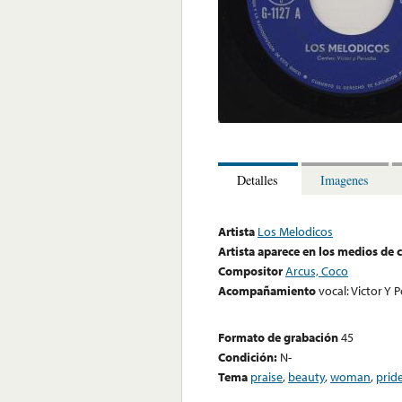
Detalles
Imagenes
Artista
Los Melodicos
Artista aparece en los medios de
Compositor
Arcus, Coco
Acompañamiento
vocal: Victor Y 
Formato de grabación
45
Condición:
N-
Tema
praise
,
beauty
,
woman
,
prid