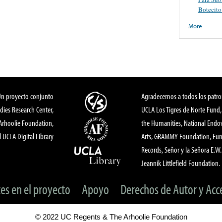
Botecito
More
Un proyecto conjunto
Agradecemos a todos los patro
dies Research Center,
UCLA Los Tigres de Norte Fund
 Arhoolie Foundation,
the Humanities, National End
l UCLA Digital Library
Arts, GRAMMY Foundation, Fund
Records, Señor y la Señora E.W. 
Jeannik Littlefield Foundation.
tes en el proyecto
Apoyo
Derechos de Autor y Acc
© 2022 UC Regents & The Arhoolie Foundation