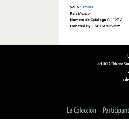
Sello
Gamma
País
Mexico
Numero de Catalogo
G-1127-A
Donated By:
Chris Strachwitz
del UCLA Chicano Stu
el
y de
La Colección
Participan