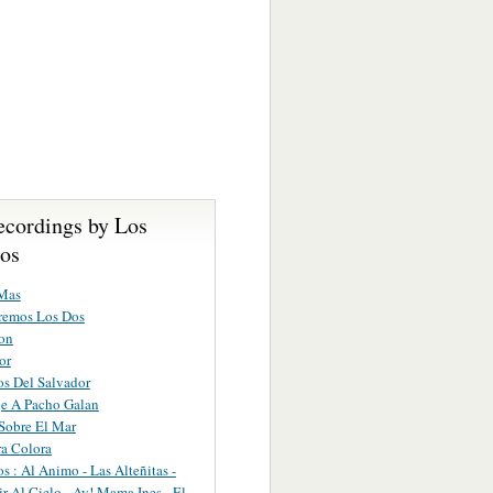
ecordings by Los
os
Mas
remos Los Dos
on
or
s Del Salvador
e A Pacho Galan
Sobre El Mar
ra Colora
s : Al Animo - Las Alteñitas -
ir Al Cielo - Ay! Mama Ines - El