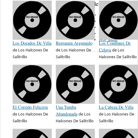
de nota ...
LM
Discos AD
Cisne
Hit
WOP Music
Los Dorados De Villa
Benjamin Argumedo
Los Combates De
de
Los Halcones De
de
Los Halcones De
Celaya
de
Los
Salitrillo
Salitrillo
Halcones De Salitrillo
El Corrido Felicista
Una Tumba
La Cabeza De Villa
de
Los Halcones De
Abandonada
de
Los
de
Los Halcones De
Salitrillo
Halcones De Salitrillo
Salitrillo