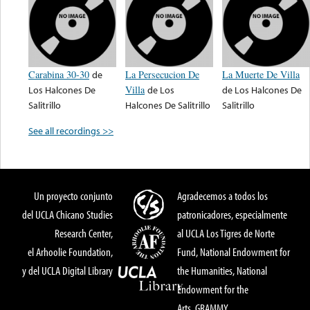
Carabina 30-30
de
La Persecucion De
La Muerte De Villa
Los Halcones De
Villa
de
Los
de
Los Halcones De
Salitrillo
Halcones De Salitrillo
Salitrillo
See all recordings >>
Un proyecto conjunto
Agradecemos a todos los
del UCLA Chicano Studies
patronicadores, especialmente
Research Center,
al UCLA Los Tigres de Norte
el Arhoolie Foundation,
Fund, National Endowment for
y del UCLA Digital Library
the Humanities, National
Endowment for the
Arts, GRAMMY