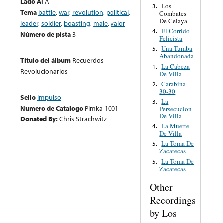
Lado A:
A
Los
3.
Tema
battle
,
war
,
revolution
,
political
,
Combates
De Celaya
leader
,
soldier
,
boasting
,
male
,
valor
El Corrido
4.
Número de pista
3
Felicista
Una Tumba
5.
Abandonada
Título del álbum
Recuerdos
La Cabeza
1.
Revolucionarios
De Villa
Carabina
2.
30-30
Sello
Impulso
La
3.
Numero de Catalogo
Pimka-1001
Persecucion
De Villa
Donated By:
Chris Strachwitz
La Muerte
4.
De Villa
La Toma De
5.
Zacatecas
La Toma De
5.
Zacatecas
Other
Recordings
by Los