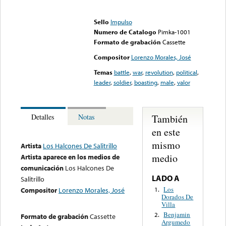
Error loading media: File
could not be played
Sello
Impulso
Numero de Catalogo
Pimka-1001
Formato de grabación
Cassette
Compositor
Lorenzo Morales, José
Temas
battle
,
war
,
revolution
,
political
,
leader
,
soldier
,
boasting
,
male
,
valor
También
Detalles
Notas
en este
mismo
Artista
Los Halcones De Salitrillo
medio
Artista aparece en los medios de
comunicación
Los Halcones De
LADO A
Salitrillo
Los
1.
Compositor
Lorenzo Morales, José
Dorados De
Villa
Benjamin
2.
Formato de grabación
Cassette
Argumedo