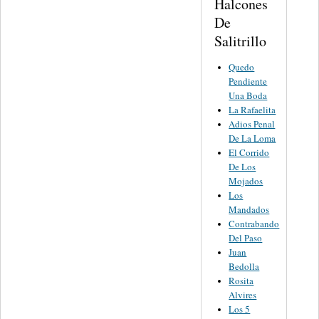
Halcones
De
Salitrillo
Quedo
Pendiente
Una Boda
La Rafaelita
Adios Penal
De La Loma
El Corrido
De Los
Mojados
Los
Mandados
Contrabando
Del Paso
Juan
Bedolla
Rosita
Alvires
Los 5