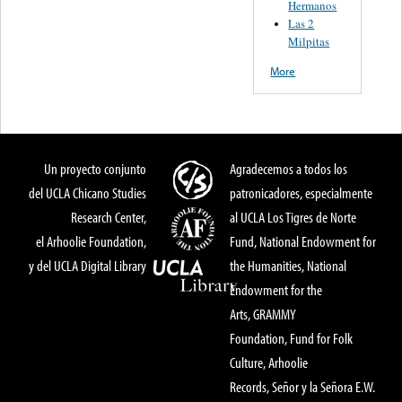
Hermanos
Las 2
Milpitas
More
Un proyecto conjunto
Agradecemos a todos los
del UCLA Chicano Studies
patronicadores, especialmente
Research Center,
al UCLA Los Tigres de Norte
el Arhoolie Foundation,
Fund, National Endowment for
y del UCLA Digital Library
the Humanities, National
Endowment for the
Arts, GRAMMY
Foundation, Fund for Folk
Culture, Arhoolie
Records, Señor y la Señora E.W.