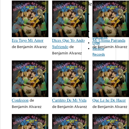
de nota ...
Mundo
Alegre
Records
Discos TBC
Diamante
Era Tuyo Mi Amor
Dices Que Yo Ando
Mi Ultima Parranda
Lyga
de
Benjamin Alvarez
Sufriendo
de
de
Benjamin Alvarez
Medina
Benjamin Alvarez
Records
Confesion
de
Cariñito De Mi Vida
Que Le he De Hacer
Benjamin Alvarez
de
Benjamin Alvarez
de
Benjamin Alvarez