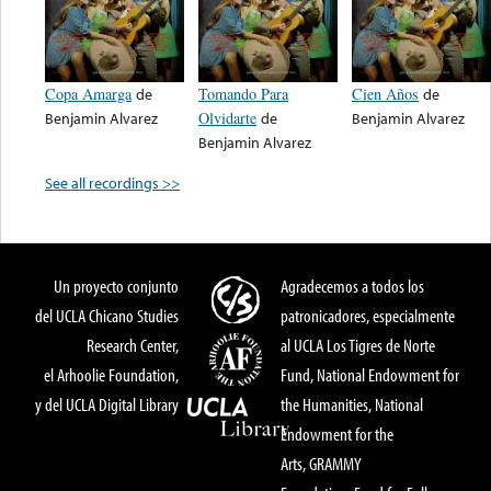
Copa Amarga
de
Tomando Para
Cien Años
de
Benjamin Alvarez
Olvidarte
de
Benjamin Alvarez
Benjamin Alvarez
See all recordings >>
Un proyecto conjunto
Agradecemos a todos los
del UCLA Chicano Studies
patronicadores, especialmente
Research Center,
al UCLA Los Tigres de Norte
el Arhoolie Foundation,
Fund, National Endowment for
y del UCLA Digital Library
the Humanities, National
Endowment for the
Arts, GRAMMY